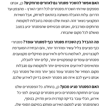
האם אפשר להשכיר פסנתר גם לאזורים מרוחקים?
כן, אנחנו
מספקים שירותי השכרת פסנתרים לכל רחבי הארץ – מהצפון ועד
הדרום. עלות ההובלה משתנה בהתאם למרחק, אבל השירות
המקצועי נשאר זהה. הצוות שלנו מנוסה בהובלות למקומות
מרוחקים ומורכבים, ואנחנו מבטיחים שהפסנתר יגיע במצב
מושלם לכל מקום שתבחרו.
מה ההבדל בין השכרת פסנתר כנף לפסנתר עומד?
פסנתרי
כנף מציעים צליל עשיר ומהדהד יותר, והם הבחירה המועדפת
לקונצרטים, לאולמות גדולים ולאירועים מוזיקליים מקצוענים.
פסנתרים עומדים קומפקטיים יותר, קלים יותר להובלה,
ומתאימים לאירועים אינטימיים יותר ולמקומות עם מגבלות
מקום. המחיר של פסנתר עומד נמוך יותר מזה של פסנתר כנף.
אנחנו נייעץ לכם איזה סוג פסנתר יתאים בדיוק לאירוע שלכם.
האם הפסנתר מגיע מכוון?
כן, בהחלט. כל הפסנתרים שלנו
עוברים תחזוקת פסנתרים וכיוון פסנתרים קבועים. לפני כל
אירוע, הכלי עובר בדיקה קפדנית וכיוון מדויק. בנוסף,
כשהפסנתר מגיע למקום האירוע ומותקן במיקום הסופי שלו,