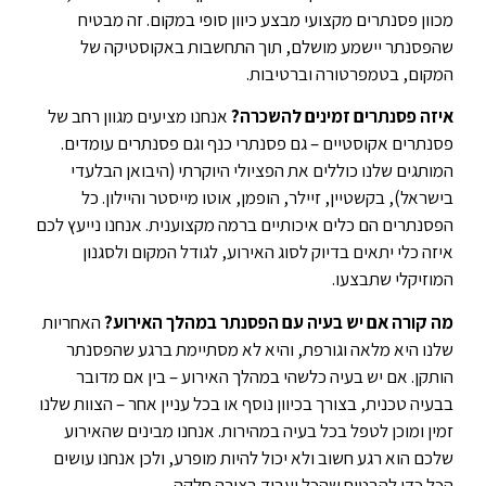
מכוון פסנתרים מקצועי מבצע כיוון סופי במקום. זה מבטיח
שהפסנתר יישמע מושלם, תוך התחשבות באקוסטיקה של
המקום, בטמפרטורה וברטיבות.
איזה פסנתרים זמינים להשכרה?
אנחנו מציעים מגוון רחב של
פסנתרים אקוסטיים – גם פסנתרי כנף וגם פסנתרים עומדים.
המותגים שלנו כוללים את הפציולי היוקרתי (היבואן הבלעדי
בישראל), בקשטיין, זיילר, הופמן, אוטו מייסטר והיילון. כל
הפסנתרים הם כלים איכותיים ברמה מקצוענית. אנחנו נייעץ לכם
איזה כלי יתאים בדיוק לסוג האירוע, לגודל המקום ולסגנון
המוזיקלי שתבצעו.
מה קורה אם יש בעיה עם הפסנתר במהלך האירוע?
האחריות
שלנו היא מלאה וגורפת, והיא לא מסתיימת ברגע שהפסנתר
הותקן. אם יש בעיה כלשהי במהלך האירוע – בין אם מדובר
בבעיה טכנית, בצורך בכיוון נוסף או בכל עניין אחר – הצוות שלנו
זמין ומוכן לטפל בכל בעיה במהירות. אנחנו מבינים שהאירוע
שלכם הוא רגע חשוב ולא יכול להיות מופרע, ולכן אנחנו עושים
הכל כדי להבטיח שהכל יעבוד בצורה חלקה.