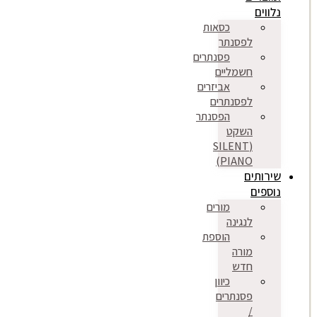
נלווים
כסאות
לפסנתר
פסנתרים
חשמליים
אביזרים
לפסנתרים
הפסנתר
השקט
(SILENT
PIANO)
שירותים
נוספים
מורים
לנגינה
הוספת
מורה
חדש
כיוון
פסנתרים
/