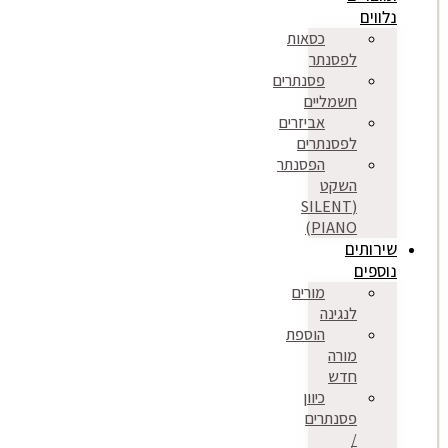
נלווים
כסאות
לפסנתר
פסנתרים
חשמליים
אביזרים
לפסנתרים
הפסנתר
השקט
(SILENT
PIANO)
שירותים
נוספים
מורים
לנגינה
הוספת
מורה
חדש
כיוון
פסנתרים
/