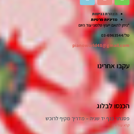
הצהרת נגישות
מדיניות פרטיות
*ניתן לתאם ייעוץ טלפוני עוד היום
טל':03-6963544
pianoworld48@gmail.com
עקבו אחרינו
הכנסו לבלוג
פסנתר כנף יד שניה – מדריך מקיף לרוכש
קרא עוד »