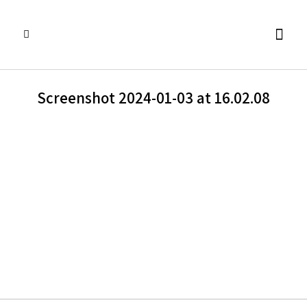
פסנתרי כנף
אביזרים ומוצרים נלווים
שירותים נוספים
פסנתרים עומדים
השכרת פסנתרים
Screenshot 2024-01-03 at 16.02.08