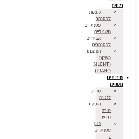
נלווים
כסאות
לפסנתר
פסנתרים
חשמליים
אביזרים
לפסנתרים
הפסנתר
השקט
(SILENT
PIANO)
שירותים
נוספים
מורים
לנגינה
הוספת
מורה
חדש
כיוון
פסנתרים
/