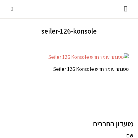
seiler-126-konsole
פסנתרי כנף
אביזרים ומוצרים נלווים
שירותים נוספים
פסנתרים עומדים
השכרת פסנתרים
פסנתר עומד חדש Seiler 126 Konsole
מועדון החברים
שם