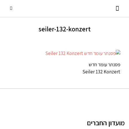
seiler-132-konzert
פסנתרי כנף
אביזרים ומוצרים נלווים
שירותים נוספים
פסנתרים עומדים
השכרת פסנתרים
פסנתר עומד חדש
Seiler 132 Konzert
מועדון החברים