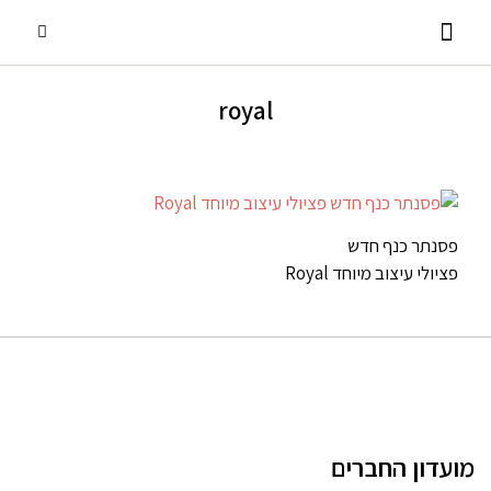
royal
פסנתרי כנף
אביזרים ומוצרים נלווים
שירותים נוספים
פסנתרים עומדים
השכרת פסנתרים
פסנתר כנף חדש
פציולי עיצוב מיוחד Royal
מועדון החברים