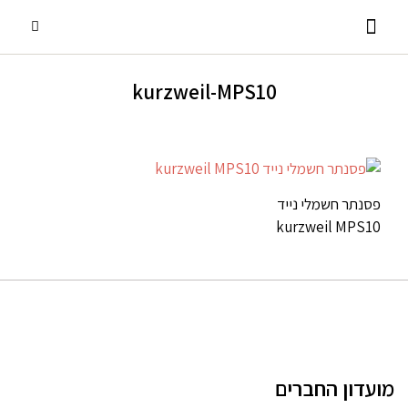
kurzweil-MPS10
פסנתרי כנף
אביזרים ומוצרים נלווים
שירותים נוספים
פסנתרים עומדים
השכרת פסנתרים
פסנתר חשמלי נייד
kurzweil MPS10
מועדון החברים