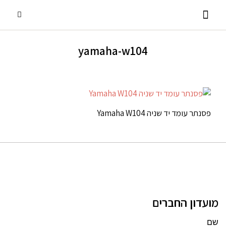
yamaha-w104
פסנתרי כנף
אביזרים ומוצרים נלווים
שירותים נוספים
פסנתרים עומדים
השכרת פסנתרים
פסנתר עומד יד שניה Yamaha W104
מועדון החברים
שם