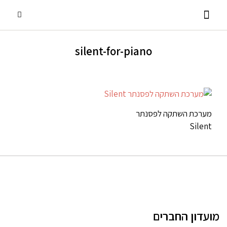
silent-for-piano
פסנתרי כנף
אביזרים ומוצרים נלווים
שירותים נוספים
פסנתרים עומדים
השכרת פסנתרים
מערכת השתקה לפסנתר
Silent
מועדון החברים