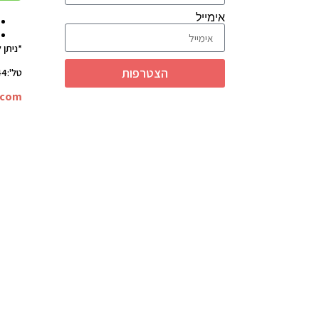
אימייל
*ניתן 
הצטרפות
טל':03-6963544
.com