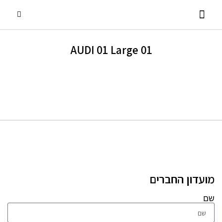
01 AUDI 01 Large
פסנתרי כנף
אביזרים ומוצרים נלווים
שירותים נוספים
פסנתרים עומדים
השכרת פסנתרים
מועדון החברים
שם