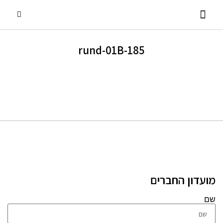
185-rund-01B
פסנתרי כנף
אביזרים ומוצרים נלווים
שירותים נוספים
פסנתרים עומדים
השכרת פסנתרים
מועדון החברים
שם