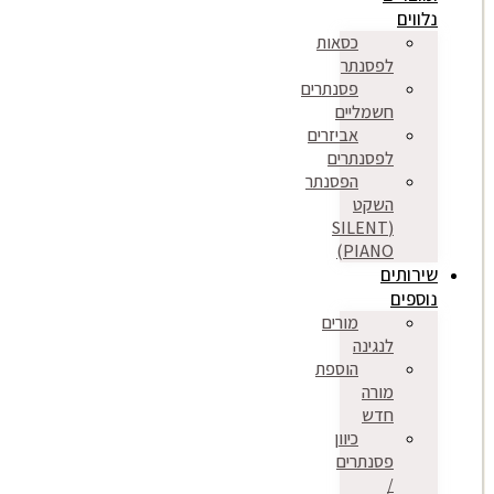
נלווים
כסאות
לפסנתר
פסנתרים
חשמליים
אביזרים
לפסנתרים
הפסנתר
השקט
(SILENT
PIANO)
שירותים
נוספים
מורים
לנגינה
הוספת
מורה
חדש
כיוון
פסנתרים
/