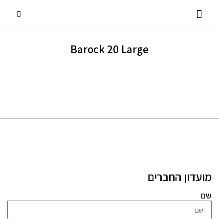
Barock 20 Large
פסנתרי כנף
אביזרים ומוצרים נלווים
שירותים נוספים
פסנתרים עומדים
השכרת פסנתרים
מועדון החברים
שם