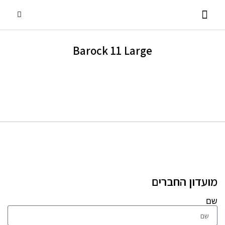
Barock 11 Large
פסנתרי כנף
אביזרים ומוצרים נלווים
שירותים נוספים
פסנתרים עומדים
השכרת פסנתרים
מועדון החברים
שם