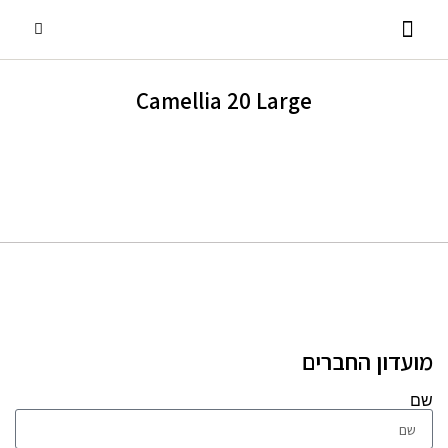
Camellia 20 Large
פסנתרי כנף
אביזרים ומוצרים נלווים
שירותים נוספים
פסנתרים עומדים
השכרת פסנתרים
מועדון החברים
שם