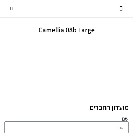
Camellia 08b Large
פסנתרי כנף
אביזרים ומוצרים נלווים
שירותים נוספים
פסנתרים עומדים
השכרת פסנתרים
מועדון החברים
שם