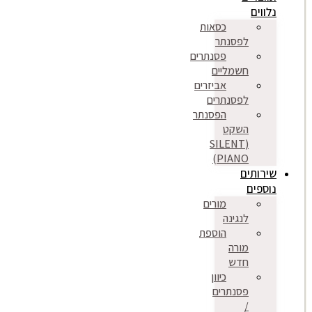
נלווים
כסאות
לפסנתר
פסנתרים
חשמליים
אביזרים
לפסנתרים
הפסנתר
השקט
(SILENT
PIANO)
שירותים
נוספים
מורים
לנגינה
הוספת
מורה
חדש
כיוון
פסנתרים
/