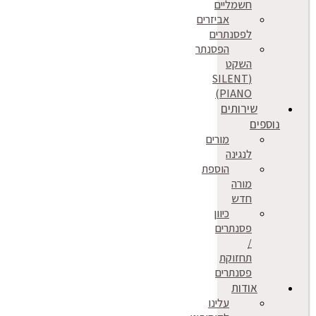
חשמליים
אביזרים
לפסנתרים
הפסנתר
השקט
(SILENT
PIANO)
שירותים
נוספים
מורים
לנגינה
הוספת
מורה
חדש
כיוון
פסנתרים
/
תחזוקת
פסנתרים
אודות
עלינו