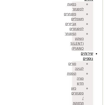
כסאות
לפסנתר
פסנתרים
חשמליים
אביזרים
לפסנתרים
הפסנתר
השקט
(SILENT
PIANO)
שירותים
נוספים
מורים
לנגינה
הוספת
מורה
חדש
כיוון
פסנתרים
/
תחזוקת