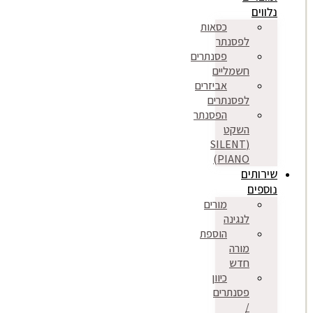
נלווים
כסאות
לפסנתר
פסנתרים
חשמליים
אביזרים
לפסנתרים
הפסנתר
השקט
(SILENT
PIANO)
שירותים
נוספים
מורים
לנגינה
הוספת
מורה
חדש
כיוון
פסנתרים
/