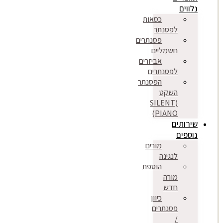
נלווים
כסאות
לפסנתר
פסנתרים
חשמליים
אביזרים
לפסנתרים
הפסנתר
השקט
(SILENT
PIANO)
שירותים
נוספים
מורים
לנגינה
הוספת
מורה
חדש
כיוון
פסנתרים
/