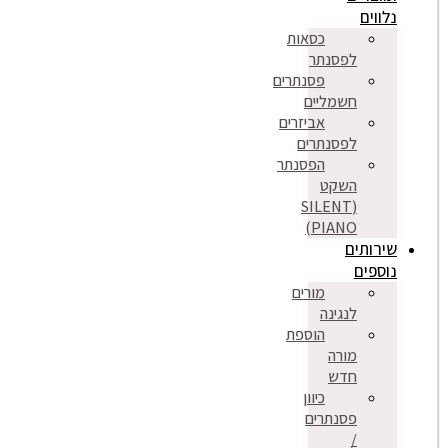
נלווים
כסאות
לפסנתר
פסנתרים
חשמליים
אביזרים
לפסנתרים
הפסנתר
השקט
(SILENT
PIANO)
שירותים
נוספים
מורים
לנגינה
הוספת
מורה
חדש
כיוון
פסנתרים
/