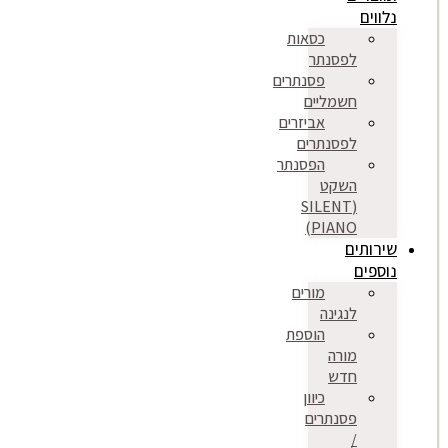
נלווים
כסאות
לפסנתר
פסנתרים
חשמליים
אביזרים
לפסנתרים
הפסנתר
השקט
(SILENT
PIANO)
שירותים
נוספים
מורים
לנגינה
הוספת
מורה
חדש
כיוון
פסנתרים
/