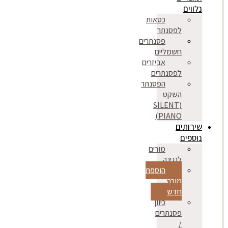
נלווים
כסאות
לפסנתר
פסנתרים
חשמליים
אביזרים
לפסנתרים
הפסנתר
השקט
(SILENT
PIANO)
שירותים
נוספים
מורים
לנגינה
הוספת
מורה
חדש
כיוון
פסנתרים
/