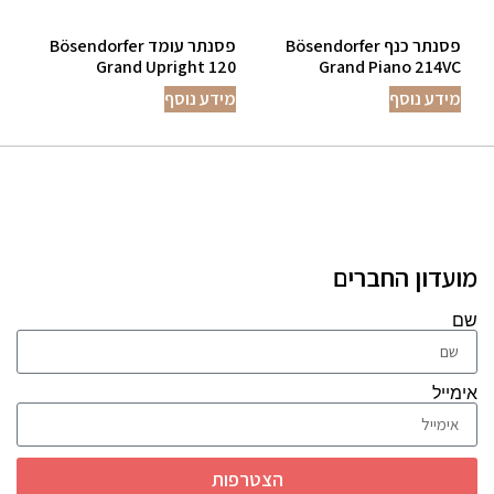
פסנתר כנף Bösendorfer
פסנתר עומד Bösendorfer
Grand Upright 120
Grand Piano 214VC
מידע נוסף
מידע נוסף
מועדון החברים
שם
אימייל
הצטרפות